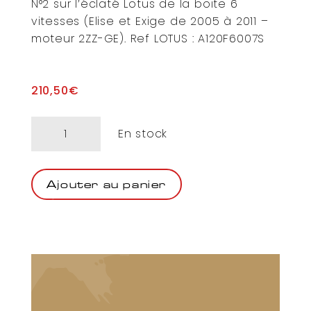
N°2 sur l’éclaté Lotus de la boite 6
vitesses (Elise et Exige de 2005 à 2011 –
moteur 2ZZ-GE). Ref LOTUS : A120F6007S
210,50
€
quantité
En stock
de
Roulement
de
Ajouter au panier
cloche
de
boite
-
Elise
Exige
moteur