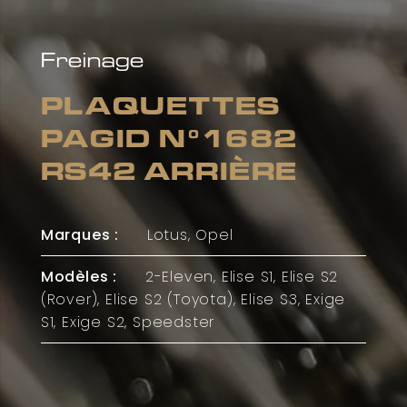
Freinage
PLAQUETTES
PAGID N°1682
RS42 ARRIÈRE
Marques :
Lotus, Opel
Modèles :
2-Eleven, Elise S1, Elise S2
(Rover), Elise S2 (Toyota), Elise S3, Exige
S1, Exige S2, Speedster