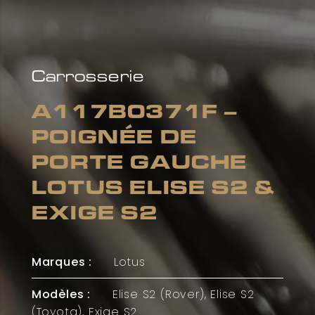
Carrosserie
A117B0371F –
POIGNÉE DE
PORTE GAUCHE
LOTUS ELISE S2 &
EXIGE S2
Marques :
Lotus
Modèles :
Elise S2 (Rover), Elise S2
(Toyota), Exige S2