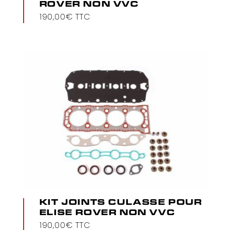
ROVER NON VVC
190,00
€
TTC
Marques
Lotus
Opel
Porsche
Modèles
2-Eleven
Cayman
Cayman 981
Cayman 987
Elise S1
Elise S2 (Rover)
Elise S2 (Toyota)
Elise S3
Emira V6
KIT JOINTS CULASSE POUR
ELISE ROVER NON VVC
Europa
190,00
€
TTC
Evora