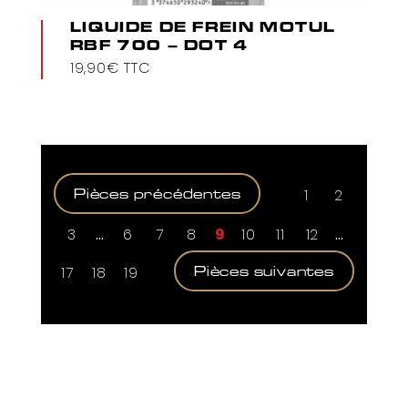
LIQUIDE DE FREIN MOTUL
RBF 700 – DOT 4
19,90
€
TTC
1
2
3
…
6
7
8
9
10
11
12
…
17
18
19