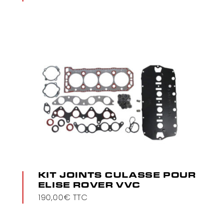
Exige S1
Exige S2
Exige V6
Speedster
KIT JOINTS CULASSE POUR
ELISE ROVER VVC
190,00
€
TTC