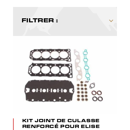
FILTRER :
Catégories
Uncategorized
Admission (air essence)
Carrosserie
Echappement
Electricité
Fluides
Freinage
Habitacle
Moteur
Refroidissement
Suspension
Trains roulants
KIT JOINT DE CULASSE
Transmission
RENFORCÉ POUR ELISE